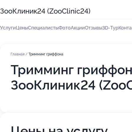
ЗооКлиник24 (ZooClinic24)
Услуги
Цены
Специалисты
Фото
Акции
Отзывы
3D-Тур
Конта
Главная
/
Тримминг гриффона
Тримминг гриффон
ЗооКлиник24 (ZooC
Цены на услугу