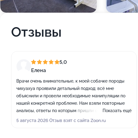
Отзывы
5,0
Елена
Врачи очень внимательные, к моей собачке породы
чихуахуа проявили детальный подход: всё мне
объяснили и провели необходимые манипуляции по
нашей конкретной проблеме. Нам взяли повторные
анализы, ответы по которым пришли очень быстро, на
Показать ещё
их основе составили дальнейший план действий.
5 августа 2026 Отзыв взят с сайта Zoon.ru
Также врач дал подробные рекомендации по лечению
и предложил варианты по последующей вакцинации.