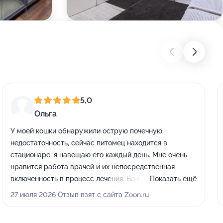
5,0
Ольга
У моей кошки обнаружили острую почечную
недостаточность, сейчас питомец находится в
стационаре, я навещаю его каждый день. Мне очень
нравится работа врачей и их непосредственная
включенность в процесс лечения. Во время осмотра
Показать ещё
доктор проявлял максимальную внимательность и
27 июля 2026 Отзыв взят с сайта Zoon.ru
осторожность. Пока кошка под наблюдением
специалистов в клинике, я полностью доверяю им