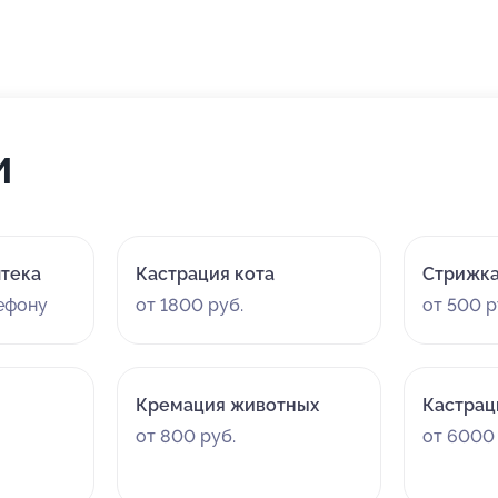
и
птека
Кастрация кота
Стрижка
лефону
от 1800 руб.
от 500 р
Кремация животных
Кастрац
от 800 руб.
от 6000 